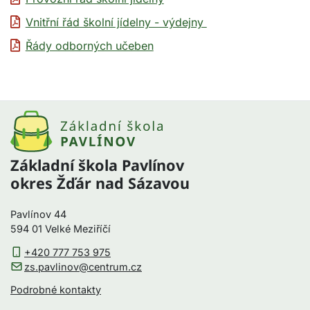
Vnitřní řád školní jídelny - výdejny
Řády odborných učeben
Základní škola Pavlínov
okres Žďár nad Sázavou
Pavlínov 44
594 01 Velké Meziříčí
+420 777 753 975
zs.pavlinov@centrum.cz
Podrobné kontakty