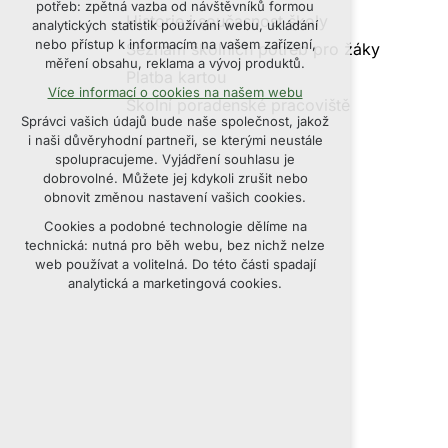
potřeb: zpětná vazba od návštěvníků formou
udržení kontextu stránek (session):
Historie i současnost školy
analytických statistik používání webu, ukládání
případná přihlášení, volby jazyka, apod.
nebo přístup k informacím na vašem zařízení,
Seznam školních potřeb pro žáky
měření obsahu, reklama a vývoj produktů.
Volitelná cookies
Platba kartou
Více informací o cookies na našem webu
analytická pro anonymizované vyhodnocení
Školní poradenské pracoviště
návštěvnosti
Správci vašich údajů bude naše společnost, jakož
marketingová cookies (Google, Seznam,
i naši důvěryhodní partneři, se kterými neustále
Facebook)
spolupracujeme. Vyjádření souhlasu je
dobrovolné. Můžete jej kdykoli zrušit nebo
Více informací o cookies na našem webu
obnovit změnou nastavení vašich cookies.
Cookies a podobné technologie dělíme na
PŘIJMOUT VŠECHNY COOKIES
technická: nutná pro běh webu, bez nichž nelze
web používat a volitelná. Do této části spadají
ODMÍTNOUT VOLITELNÁ
analytická a marketingová cookies.