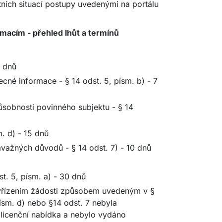
tních situací postupy uvedenými na portálu
macím - přehled lhůt a termínů
7 dnů
cné informace - § 14 odst. 5, písm. b) - 7
ůsobnosti povinného subjektu - § 14
m. d) - 15 dnů
ávažných důvodů - § 14 odst. 7) - 10 dnů
st. 5, písm. a) - 30 dnů
 vyřízením žádosti způsobem uvedeným v §
písm. d) nebo §14 odst. 7 nebyla
licenční nabídka a nebylo vydáno