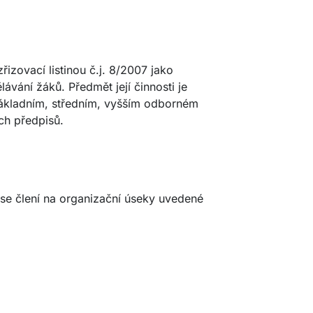
řizovací listinou č.j. 8/2007 jako
ávání žáků. Předmět její činnosti je
ákladním, středním, vyšším odborném
ích předpisů.
se člení na organizační úseky uvedené