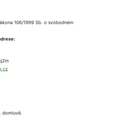
 zákona 106/1999 Sb. o svobodném
adrese:
mq2m
m.cz
l. domluvě.