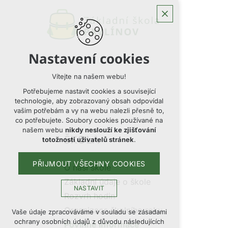
Nastavení cookies
Vítejte na našem webu!
Potřebujeme nastavit cookies a související
technologie, aby zobrazovaný obsah odpovídal
vašim potřebám a vy na webu nalezli přesně to,
co potřebujete. Soubory cookies používané na
našem webu
nikdy neslouží ke zjišťování
ŠKOLA
totožnosti uživatelů stránek
.
PŘIJMOUT VŠECHNY COOKIES
O naší škole
Základní údaje o škole
NASTAVIT
Rozvrh hodin
Organizace školního roku
Technická cookies
Vaše údaje zpracováváme v souladu se zásadami
ochrany osobních údajů z důvodu následujících
Povinné informace
nutná pro provozování webu