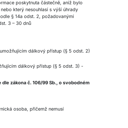
formace poskytnuta částečně, aniž bylo
 nebo který nesouhlasí s výší úhrady
podle § 14a odst. 2, požadovanými
dst. 3 – 30 dnů
umožňujícím dálkový přístup (§ 5 odst. 2)
ujícím dálkový přístup (§ 5 odst. 3) -
ce dle zákona č. 106/99 Sb., o svobodném
vnická osoba, přičemž nemusí