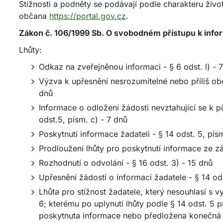
Stížnosti a podněty se podávají podle charakteru živo
občana
https://portal.gov.cz
.
Zákon č. 106/1999 Sb. O svobodném přístupu k infor
Lhůty:
Odkaz na zveřejněnou informaci - § 6 odst. l) - 
Výzva k upřesnění nesrozumitelné nebo příliš obe
dnů
Informace o odložení žádosti nevztahující se k p
odst.5, písm. c) - 7 dnů
Poskytnutí informace žadateli - § 14 odst. 5, pís
Prodloužení lhůty pro poskytnutí informace ze z
Rozhodnutí o odvolání - § 16 odst. 3) - 15 dnů
Upřesnění žádosti o informaci žadatele - § 14 od
Lhůta pro stížnost žadatele, který nesouhlasí s
6; kterému po uplynutí lhůty podle § 14 odst. 5 
poskytnuta informace nebo předložena konečná 