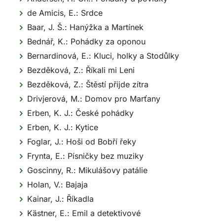
de Amicis, E.: Srdce
Baar, J. Š.: Hanýžka a Martínek
Bednář, K.: Pohádky za oponou
Bernardinová, E.: Kluci, holky a Stodůlky
Bezděková, Z.: Říkali mi Leni
Bezděková, Z.: Štěstí přijde zítra
Drivjerová, M.: Domov pro Marťany
Erben, K. J.: České pohádky
Erben, K. J.: Kytice
Foglar, J.: Hoši od Bobří řeky
Frynta, E.: Písničky bez muziky
Goscinny, R.: Mikulášovy patálie
Holan, V.: Bajaja
Kainar, J.: Říkadla
Kästner, E.: Emil a detektivové