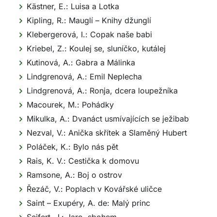
Kästner, E.: Luisa a Lotka
Kipling, R.: Mauglí – Knihy džunglí
Klebergerová, I.: Copak naše babi
Kriebel, Z.: Koulej se, sluníčko, kutálej
Kutinová, A.: Gabra a Málinka
Lindgrenová, A.: Emil Neplecha
Lindgrenová, A.: Ronja, dcera loupežníka
Macourek, M.: Pohádky
Mikulka, A.: Dvanáct usmívajících se ježibab
Nezval, V.: Anička skřítek a Slaměný Hubert
Poláček, K.: Bylo nás pět
Rais, K. V.: Cestička k domovu
Ramsone, A.: Boj o ostrov
Řezáč, V.: Poplach v Kovářské uličce
Saint – Exupéry, A. de: Malý princ