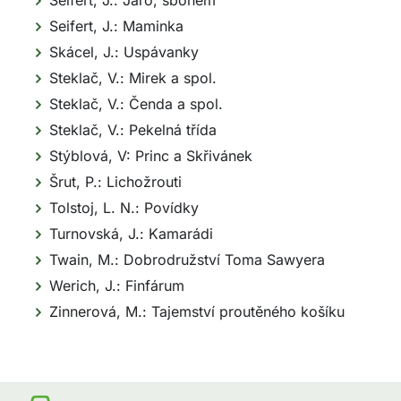
Seifert, J.: Jaro, sbohem
Seifert, J.: Maminka
Skácel, J.: Uspávanky
Steklač, V.: Mirek a spol.
Steklač, V.: Čenda a spol.
Steklač, V.: Pekelná třída
Stýblová, V: Princ a Skřivánek
Šrut, P.: Lichožrouti
Tolstoj, L. N.: Povídky
Turnovská, J.: Kamarádi
Twain, M.: Dobrodružství Toma Sawyera
Werich, J.: Finfárum
Zinnerová, M.: Tajemství proutěného košíku