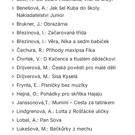
Benešová, A.: Jak šel Kuba do školy.
Nakladatelství Junior
Brukner, J.: Obrazárna
Březinová, I.: Začarovaná třída
Březinová, I.: Věra, Nika a sedm babiček
Čechura, R.: Příhody maxipsa Fíka
Čtvrtek, V.: O Kačence a tlustém dědečkovi
Drijverová, M.: České pověsti pro malé děti
Drijverová, M.: Sísa Kyselá
Frynta, E.: Písničky bez muziky
Hejná, O.: Pohádky pro skřítka Hajaju
Janssonová,T.: Mumini – Cesta za tatínkem
Lindgrenová, A.: Lotta z Rošťácké uličky
Lobel, A.: Pan Sova
Lukešová, M.: Bačkůrky z mechu