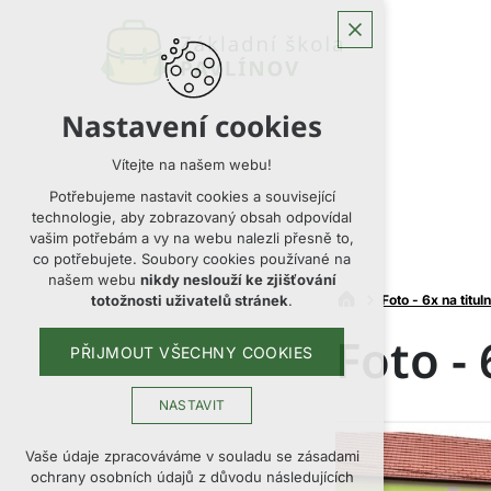
Nastavení cookies
Vítejte na našem webu!
Potřebujeme nastavit cookies a související
technologie, aby zobrazovaný obsah odpovídal
vašim potřebám a vy na webu nalezli přesně to,
co potřebujete. Soubory cookies používané na
našem webu
nikdy neslouží ke zjišťování
Foto - 6x na titul
totožnosti uživatelů stránek
.
Foto - 
PŘIJMOUT VŠECHNY COOKIES
NASTAVIT
Technická cookies
Vaše údaje zpracováváme v souladu se zásadami
ochrany osobních údajů z důvodu následujících
nutná pro provozování webu