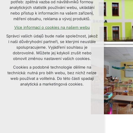
potřeb: zpětná vazba od návštěvníků formou
udržení kontextu stránek (session):
analytických statistik používání webu, ukládání
případná přihlášení, volby jazyka, apod.
nebo přístup k informacím na vašem zařízení,
měření obsahu, reklama a vývoj produktů.
Volitelná cookies
Více informací o cookies na našem webu
analytická pro anonymizované vyhodnocení
návštěvnosti
Správci vašich údajů bude naše společnost, jakož
marketingová cookies (Google, Seznam,
i naši důvěryhodní partneři, se kterými neustále
Facebook)
spolupracujeme. Vyjádření souhlasu je
dobrovolné. Můžete jej kdykoli zrušit nebo
Více informací o cookies na našem webu
obnovit změnou nastavení vašich cookies.
Cookies a podobné technologie dělíme na
PŘIJMOUT VŠECHNY COOKIES
technická: nutná pro běh webu, bez nichž nelze
web používat a volitelná. Do této části spadají
ODMÍTNOUT VOLITELNÁ
analytická a marketingová cookies.