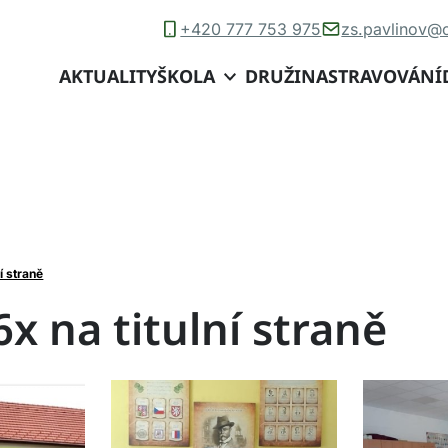
+420 777 753 975
zs.pavlinov@
AKTUALITY
ŠKOLA
DRUŽINA
STRAVOVÁNÍ
ní straně
6x na titulní straně