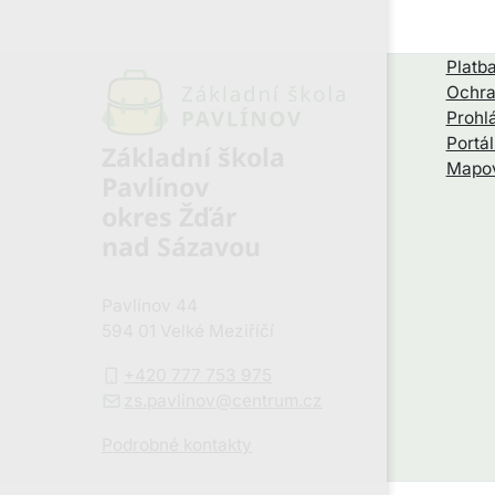
Platba
Ochra
Prohlá
Portá
Základní škola
Mapov
Pavlínov
okres Žďár
nad Sázavou
Pavlínov 44
594 01 Velké Meziříčí
+420 777 753 975
zs.pavlinov@centrum.cz
Podrobné kontakty